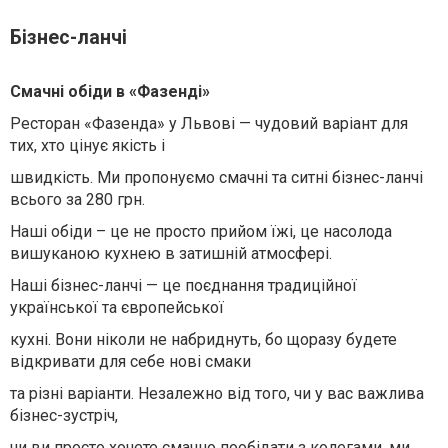
Бізнес-ланчі
Смачні обіди в «Фазенді»
Ресторан «Фазенда» у Львові — чудовий варіант для
тих, хто цінує якість і
швидкість. Ми пропонуємо смачні та ситні бізнес-ланчі
всього за 280 грн.
Наші обіди – це не просто прийом їжі, це насолода
вишуканою кухнею в затишній атмосфері.
Наші бізнес-ланчі — це поєднання традиційної
української та європейської
кухні. Вони ніколи не набриднуть, бо щоразу будете
відкривати для себе нові смаки
та різні варіанти. Незалежно від того, чи у вас важлива
бізнес-зустріч,
чи ви просто хочете смачно пообідати з колегами, ми