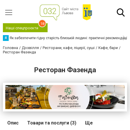
18
Наші спецпроєкти
Я
Як забезпечити гідну старість близькій людині: практичні рекомендації
Головна
Дозвілля
Ресторани, кафе, піцерії, суші
Кафе, бари
Ресторан Фазенда
Ресторан Фазенда
Опис
Товари та послуги (3)
Ще