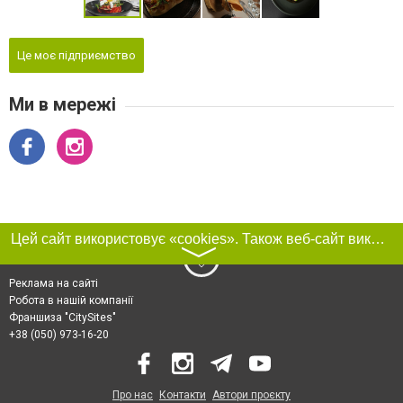
Це моє підприємство
Ми в мережі
Цей сайт використовує «cookies». Також веб-сайт використовує інтернет-сервіс для збору технічних даних стосовно відвідувачів з метою отримання маркетингової та статистичної інформації. Умови обробки даних відвідувачів сайту див.
〉
Реклама на сайті
Робота в нашій компанії
Франшиза "CitySites"
+38 (050) 973-16-20
Про нас
Контакти
Автори проєкту